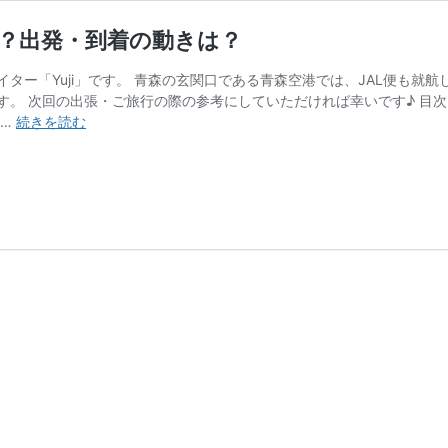
？？出発・到着の動きは？
ター「Yuji」です。 青森の玄関口である青森空港では、JAL便も就
 次回の出張・ご旅行の際の参考にしていただければ幸いです♪ 目次 1 青森
青
 …
続きを読む
森
空
港
発
着
JAL
運
航
路
線
で
ど
こ
へ
行