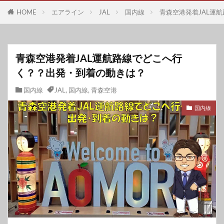
HOME
エアライン
JAL
国内線
青森空港発着JAL運
青森空港発着JAL運航路線でどこへ行
く？？出発・到着の動きは？
国内線
JAL
,
国内線
,
青森空港
国内線