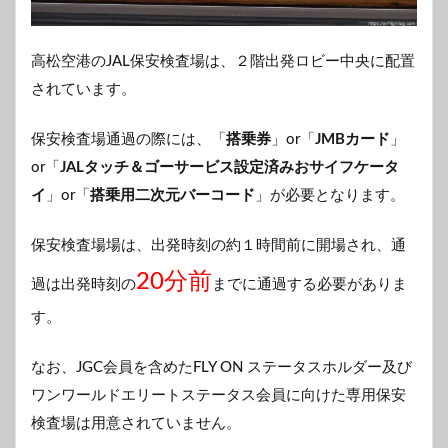
高松空港のJAL保安検査場は、２階出発ロビー中央に配置
されています。
保安検査場通過の際には、「
搭乗券
」or「
JMBカード
」
or「
JALタッチ＆ゴーサービス設定済みおサイフケータ
イ
」or「
搭乗用二次元バーコード
」が必要となります。
保安検査場場は、出発時刻の約１時間前に開場され、通
20分前
過は出発時刻の
までに通過する必要がありま
す。
なお、JGC会員を含めたFLY ON ステータスホルダー及び
ワンワールドエリートステータス会員に向けた専用保安
検査場は用意されていません。