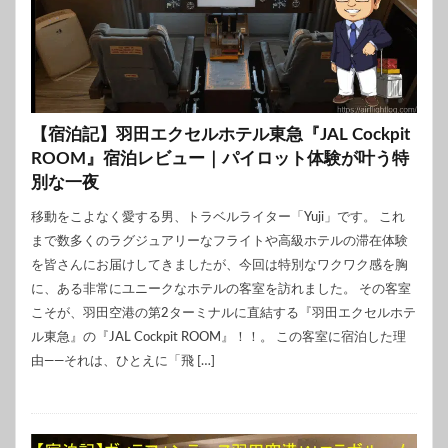
【宿泊記】羽田エクセルホテル東急『JAL Cockpit
ROOM』宿泊レビュー｜パイロット体験が叶う特
別な一夜
移動をこよなく愛する男、トラベルライター「Yuji」です。 これ
まで数多くのラグジュアリーなフライトや高級ホテルの滞在体験
を皆さんにお届けしてきましたが、今回は特別なワクワク感を胸
に、ある非常にユニークなホテルの客室を訪れました。 その客室
こそが、羽田空港の第2ターミナルに直結する『羽田エクセルホテ
ル東急』の『JAL Cockpit ROOM』！！。 この客室に宿泊した理
由――それは、ひとえに「飛 […]