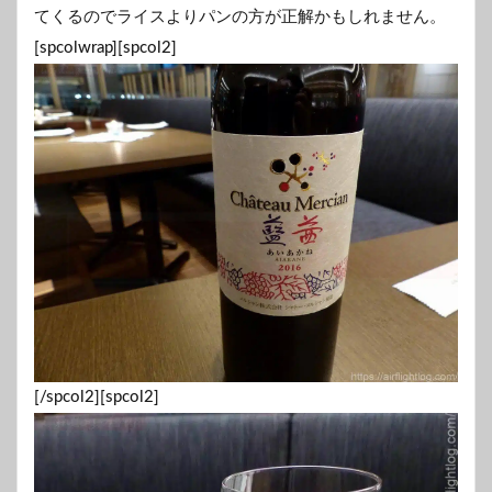
てくるのでライスよりパンの方が正解かもしれません。
[spcolwrap][spcol2]
[/spcol2][spcol2]