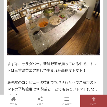
まずは、サラダバー。新鮮野菜が揃っている中で、トマ
トは三重県苦エア無しで生まれた高糖度トマト！
最先端のコンピュータ技術で管理されたハウス栽培のト
マトの平均糖度は10前後と、とてもあまいトマトになっ
ています。
ホーム
シェア
メニュー
TOPへ