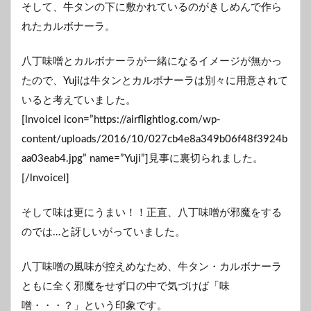
そして、牛タンの下に敷かれているのがきしめんで作ら
れたカルボナーラ。
八丁味噌とカルボナーラが一緒になるイメージが無かっ
たので、Yujiは牛タンとカルボナーラは別々に用意されて
いると考えていました。
[lnvoicel icon=”https://airflightlog.com/wp-
content/uploads/2016/10/027cb4e8a349b06f48f3924b
aa03eab4.jpg” name=”Yuji”]見事に裏切られました。
[/lnvoicel]
そして味は更にうまい！！正直、八丁味噌が邪魔をする
のでは…と訝しいがっていました。
八丁味噌の風味が控えめなため、牛タン・カルボナーラ
ともに全く邪魔をせず口の中で気づけば「味
噌・・・？」という印象です。