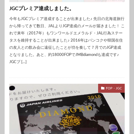
JGCプレミア達成しました。
今年もJGCプレミア達成することが出来ました♪ 先日の北海道旅行
から帰ってきて数日、JALよりJGP達成のメールが届きました！ こ
れで来年（2017年）もワンワールドエメラルド・JAL行為ステー
タスを維持することが出来ました♪ 2016年はバンコクや韓国在住
の友人との飲み会に遠征したことが功を奏して７月でのJGP達成
となりました。あと、約18000FOPでJMBdiamondも達成です♪
JGCプ […]
FOP・JGC