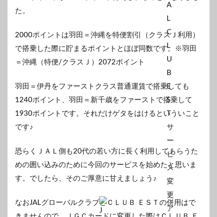
た。
2000ポイントは羽田＝沖縄を特便割引（クラスＪ利用）
で搭乗した際に貯まるポイントとほぼ同数です。※羽田
＝沖縄（特便/クラスＪ）2072ポイント
羽田＝伊丹をファーストクラス普通運賃で搭乗しても
1240ポイント、羽田＝新千歳をファーストで搭乗して
1930ポイントです。それだけゲタをはけるといういこと
です♪
恐らくＪＡＬ側も20代の若い方に長く利用してもらうた
めの囲い込みのために今回のサービスを始めたと思いま
す。でしたら、そのご厚意に甘えましょう♪
なおJALグローバルクラブ
とＣＬＵＢ ＥＳＴの併用はで
きませんので、ＪＧＣカードに変更した際はＣＬＵＢ Ｅ