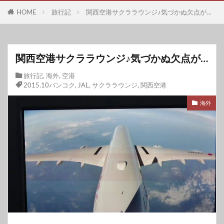
HOME
旅行記
関西空港サクララウンジ♪気づかぬ欠点が…
関西空港サクララウンジ♪気づかぬ欠点が…
旅行記
,
海外
,
空港
2015.10バンコク
,
JAL
,
サクララウンジ
,
関西空港
海外