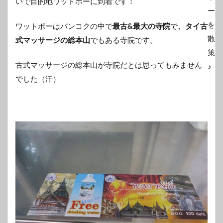
いで目的地ワットポーに到着です！
ワットポーはバンコクの中で
最古&最大の寺院
で
、タイ古
式マッサージの総本山
でもある寺院です。
古式マッサージの総本山が寺院だとは思ってもみません
でした（汗）