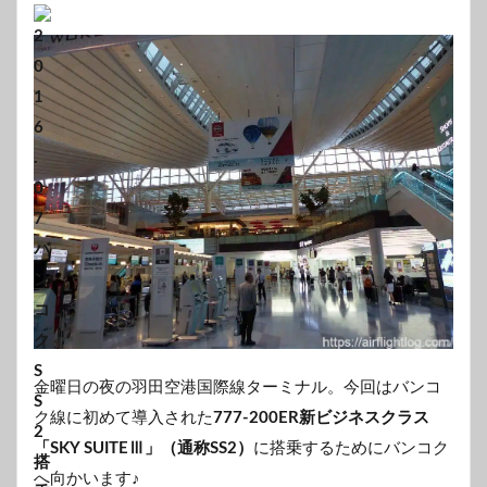
金曜日の夜の羽田空港国際線ターミナル。今回はバンコ
ク線に初めて導入された
777-200ER新ビジネスクラス
「SKY SUITEⅢ」（通称SS2）
に搭乗するためにバンコク
へ向かいます♪