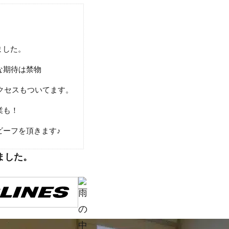
ました。
な期待は禁物
クセスもついてます。
業も！
ビーフを頂きます♪
ました。