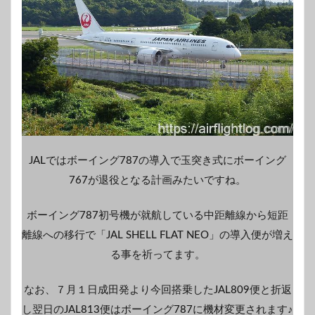
JALではボーイング787の導入で玉突き式にボーイング
767が退役となる計画みたいですね。
ボーイング787初号機が就航している中距離線から短距
離線への移行で「JAL SHELL FLAT NEO」の導入便が増え
る事を祈ってます。
なお、７月１日成田発より今回搭乗したJAL809便と折返
し翌日のJAL813便はボーイング787に機材変更されます♪