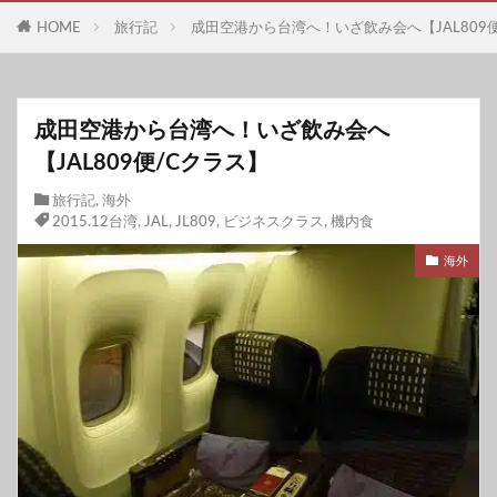
HOME
旅行記
成田空港から台湾へ！いざ飲み会へ【JAL809
成田空港から台湾へ！いざ飲み会へ
【JAL809便/Cクラス】
旅行記
,
海外
2015.12台湾
,
JAL
,
JL809
,
ビジネスクラス
,
機内食
海外