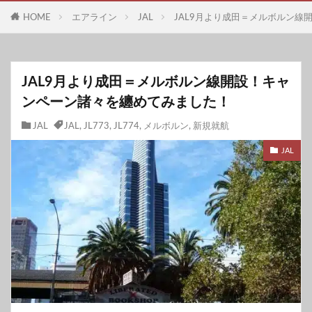
HOME
エアライン
JAL
JAL9月より成田＝メルボルン
JAL9月より成田＝メルボルン線開設！キャ
ンペーン諸々を纏めてみました！
JAL
JAL
,
JL773
,
JL774
,
メルボルン
,
新規就航
JAL