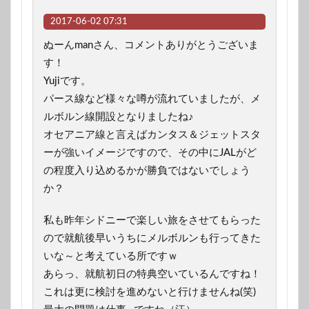
2017-06-02 07:31
ぬーんmanさん、コメントありがとうございま
す！
Yujiです。
パース線など様々な噂が流れていましたが、メ
ルボルン線開設となりましたね♪
オセアニア線と言えばカンタス＆ジェットスタ
ーが強いイメージですので、その中にJALがど
の程度入り込めるかが勝負ではないでしょう
か？
私も昨年シドニーで楽しい旅をさせてもらった
ので就航後早いうちにメルボルンも行ってきた
いな～と考えている所ですｗ
あらっ、就航初日の特典空いているんですね！
これは更に検討を進めないと行けませんね(笑)