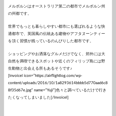
メルボルンはオーストラリア第二の都市でメルボルン州
の州都です。
世界でもっとも暮らしやすい都市にも選ばれるような快
適都市で、英国風の伝統ある建物やアフタヌーンティー
を頂く習慣が残っているのんびりした都市です。
ショッピングやお洒落なグルメだけでなく、郊外には大
自然を満喫できるスポットや近くのフィリップ島には野
生動物と出会える所もあるそうです♪
[lnvoicel icon=”https://airflightlog.com/wp-
content/uploads/2016/10/1a8293614bbbb5d770aad6c8
8f35d67e.jpg” name=”Yuji”]色々と調べているだけで行き
たくなってしまいました[/lnvoicel]