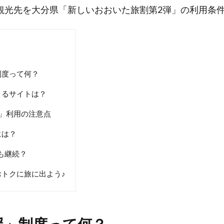
観光先を大分県「新しいおおいた旅割第2弾」の利用条
制度って何？
きるサイトは？
」利用の注意点
には？
も継続？
トクに旅に出よう♪
援」制度って何？