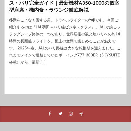
ス・パリ完全ガイド｜最新機材A350-1000の個室
型座席・機内食・ラウンジ徹底解説
移動をこよなく愛する男、トラベルライターのYujiです。 今回ご
紹介するのは『JAL羽田＝パリ線ビジネスクラス』。JALが誇るフ
ラッグシップ路線の一つであり、世界屈指の観光地パリへの約14
時間の長距離フライトを、極上の空間で楽しめることが魅力で
す。 2025年春、JALのパリ路線は大きな転換期を迎えました。こ
れまでメインで運航していたボーイング777-300ER（SKY SUITE
搭載）から、最新 […]