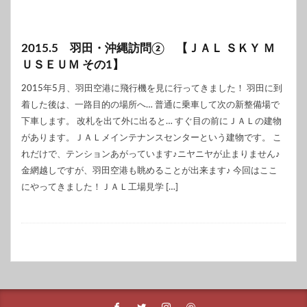
2015.5 羽田・沖縄訪問② 【ＪＡＬ ＳＫＹ Ｍ
ＵＳＥＵＭ その1】
2015年5月、羽田空港に飛行機を見に行ってきました！ 羽田に到
着した後は、一路目的の場所へ… 普通に乗車して次の新整備場で
下車します。 改札を出て外に出ると… すぐ目の前にＪＡＬの建物
があります。ＪＡＬメインテナンスセンターという建物です。 こ
れだけで、テンションあがっています♪ニヤニヤが止まりません♪
金網越しですが、羽田空港も眺めることが出来ます♪ 今回はここ
にやってきました！ＪＡＬ工場見学 […]