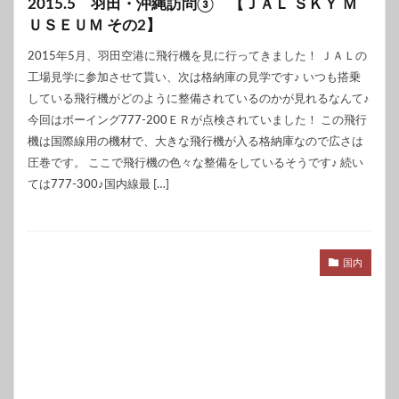
2015.5 羽田・沖縄訪問③ 【ＪＡＬ ＳＫＹ Ｍ
ＵＳＥＵＭ その2】
2015年5月、羽田空港に飛行機を見に行ってきました！ ＪＡＬの
工場見学に参加させて貰い、次は格納庫の見学です♪ いつも搭乗
している飛行機がどのように整備されているのかが見れるなんて♪
今回はボーイング777-200ＥＲが点検されていました！ この飛行
機は国際線用の機材で、大きな飛行機が入る格納庫なので広さは
圧巻です。 ここで飛行機の色々な整備をしているそうです♪ 続い
ては777-300♪国内線最 […]
国内