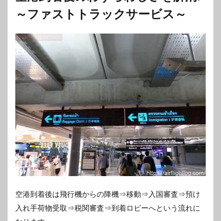
～ファストトラックサービス～
空港到着後は飛行機からの降機⇒移動⇒入国審査⇒預け
入れ手荷物受取⇒税関審査⇒到着ロビーへという流れに