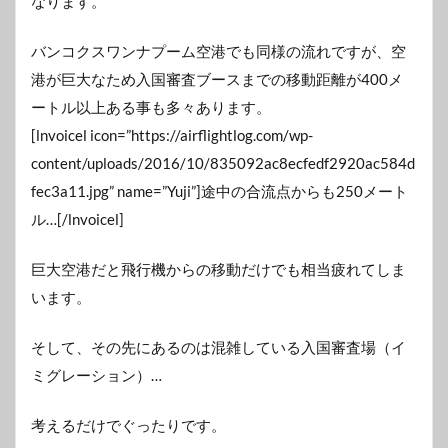
なります。
バンコクスワンナプーム空港でも同様の流れですが、空
港が巨大なため入国審査ブースまでの移動距離が400メ
ートル以上ある事も多々あります。
[lnvoicel icon=”https://airflightlog.com/wp-
content/uploads/2016/10/835092ac8ecfedf2920ac584d
fec3a11.jpg” name=”Yuji”]途中の合流点からも250メート
ル…[/lnvoicel]
巨大空港だと飛行機からの移動だけでも相当疲れてしま
います。
そして、その先にあるのは混雑している入国審査場（イ
ミグレーション）…
考えるだけでぐったりです。