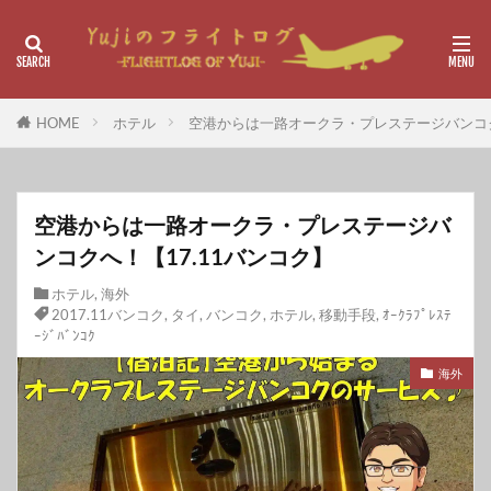
HOME
ホテル
空港からは一路オークラ・プレステージバンコク
空港からは一路オークラ・プレステージバ
ンコクへ！【17.11バンコク】
ホテル
,
海外
2017.11バンコク
,
タイ
,
バンコク
,
ホテル
,
移動手段
,
ｵｰｸﾗﾌﾟﾚｽﾃ
ｰｼﾞﾊﾞﾝｺｸ
海外