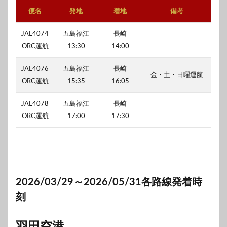
便名
発地
着地
備考
JAL4074
五島福江
長崎
ORC運航
13:30
14:00
JAL4076
五島福江
長崎
金・土・日曜運航
ORC運航
15:35
16:05
JAL4078
五島福江
長崎
ORC運航
17:00
17:30
2026/03/29～2026/05/31各路線発着時
刻
羽田空港