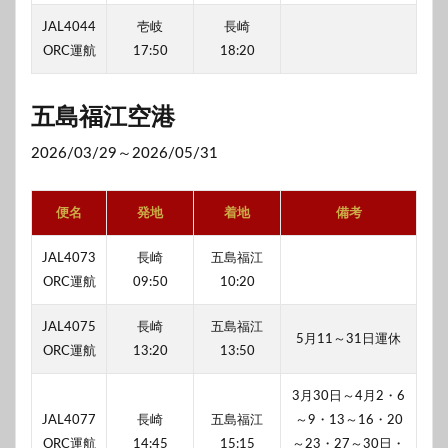
JAL4044
壱岐
長崎
ORC運航
17:50
18:20
五島福江空港
2026/03/29～2026/05/31
便名
発地
着地
備考
JAL4073
長崎
五島福江
ORC運航
09:50
10:20
JAL4075
長崎
五島福江
5月11～31日運休
ORC運航
13:20
13:50
3月30日～4月2・6
JAL4077
長崎
五島福江
～9・13～16・20
ORC運航
14:45
15:15
～23・27～30日・