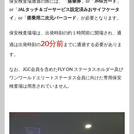
保安検査場通過の際には、「
搭乗券
」or「
JMBカード
」
or「
JALタッチ＆ゴーサービス設定済みおサイフケータ
イ
」or「
搭乗用二次元バーコード
」が必要となります。
保安検査場場は、出発時刻の約１時間前に開場され、通
20分前
過は出発時刻の
までに通過する必要がありま
す。
なお、JGC会員を含めたFLY ON ステータスホルダー及び
ワンワールドエリートステータス会員に向けた専用保安
検査場は用意されていません。