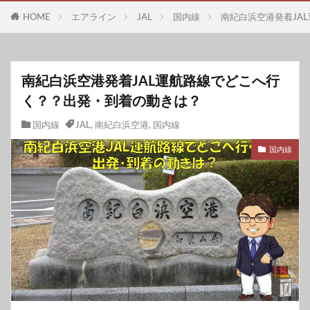
HOME
エアライン
JAL
国内線
南紀白浜空港発着JA
南紀白浜空港発着JAL運航路線でどこへ行
く？？出発・到着の動きは？
国内線
JAL
,
南紀白浜空港
,
国内線
国内線