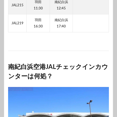
羽田
南紀白浜
JAL215
11:30
12:45
羽田
南紀白浜
JAL219
16:30
17:40
南紀白浜空港JALチェックインカウ
ンターは何処？