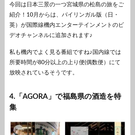
今回は日本三景の一つ宮城県の松島
の旅をご
紹介！10
月からは、バイリンガル版（日・
英）が国際線機内エンターテインメントのビ
デオチャンネルに追加されます♪
私も機内でよく見る番組ですね♪国内線では
所要時間が
80
分以上の上り便
(
偶数便）にて
放映されているそうです。
4.
「AGORA」で福島県の酒造
を特
集