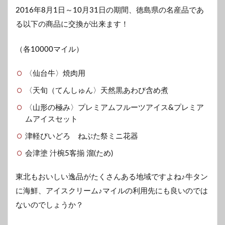
2016年8月1日～10月31日の期間、徳島県の名産品であ
る以下の商品に交換が出来ます！
（各10000マイル）
〈仙台牛〉焼肉用
〈天旬（てんしゅん〉天然黒あわび含め煮
〈山形の極み〉プレミアムフルーツアイス&プレミア
ムアイスセット
津軽びいどろ ねぶた祭ミニ花器
会津塗 汁椀5客揃 溜(ため)
東北もおいしい逸品がたくさんある地域ですよね♪牛タン
に海鮮、アイスクリーム♪マイルの利用先にも良いのでは
ないのでしょうか？