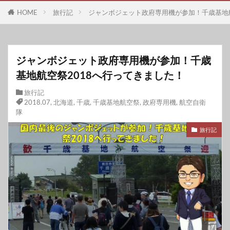
HOME
旅行記
ジャンボジェット政府専用機が参加！千歳基地航
ジャンボジェット政府専用機が参加！千歳
基地航空祭2018へ行ってきました！
旅行記
2018.07
,
北海道
,
千歳
,
千歳基地航空祭
,
政府専用機
,
航空自衛
隊
旅行記