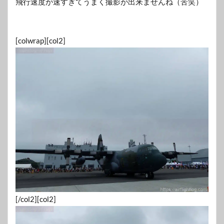
飛行速度が速すぎてうまく撮影が出来ませんね（苦笑）
[colwrap][col2]
[/col2][col2]