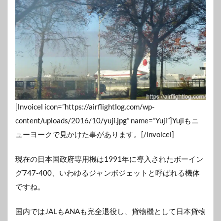
[lnvoicel icon=”https://airflightlog.com/wp-
content/uploads/2016/10/yuji.jpg” name=”Yuji”]Yujiもニ
ューヨークで見かけた事があります。[/lnvoicel]
現在の日本国政府専用機は1991年に導入されたボーイン
グ747-400、いわゆるジャンボジェットと呼ばれる機体
ですね。
国内ではJALもANAも完全退役し、貨物機として日本貨物