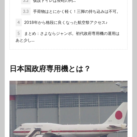
3.2
仮設トイレは長蛇の列…
3.3
手荷物はとにかく軽く！三脚の持ち込みは不可。
4
2018年から格段に良くなった航空祭アクセス♪
5
まとめ：さよならジャンボ。初代政府専用機の運用は
あと少し…
日本国政府専用機とは？