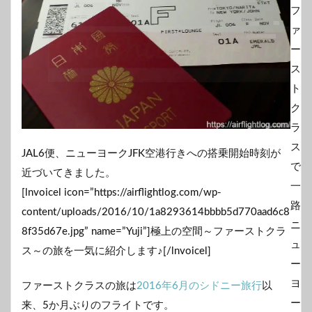
JAL6便、ニューヨークJFK空港行きへの搭乗開始時刻が
近づいてきました。
[lnvoicel icon=”https://airflightlog.com/wp-
content/uploads/2016/10/1a8293614bbbb5d770aad6c8
8f35d67e.jpg” name=”Yuji”]極上の空間～ファーストクラ
ス～の旅を一気に紹介します♪[/lnvoicel]
ファーストクラスの旅は
2016年6月のシドニー旅行
以
来、5か月ぶりのフライトです。