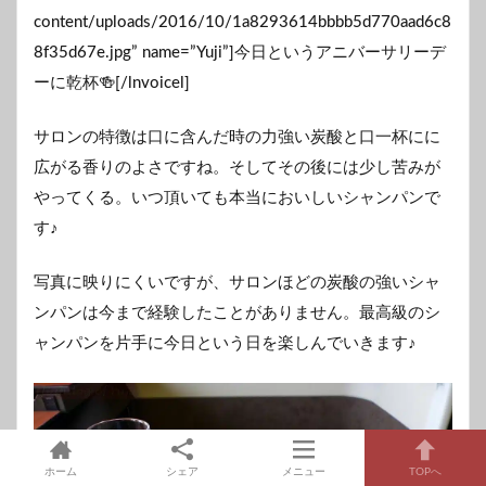
content/uploads/2016/10/1a8293614bbbb5d770aad6c8
8f35d67e.jpg” name=”Yuji”]今日というアニバーサリーデ
ーに乾杯🍻[/lnvoicel]
サロンの特徴は口に含んだ時の力強い炭酸と口一杯にに
広がる香りのよさですね。そしてその後には少し苦みが
やってくる。いつ頂いても本当においしいシャンパンで
す♪
写真に映りにくいですが、サロンほどの炭酸の強いシャ
ンパンは今まで経験したことがありません。最高級のシ
ャンパンを片手に今日という日を楽しんでいきます♪
ホーム
シェア
メニュー
TOPへ