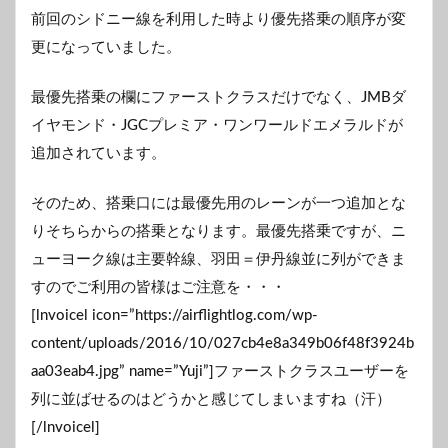
前回のシドニー線を利用した時より優先搭乗の順序が変
更になっていました。
最優先搭乗の欄にファーストクラスだけでなく、JMBダ
イヤモンド・JGCプレミア・ワンワールドエメラルドが
追加されています。
そのため、搭乗口には最優先用のレーンが一つ追加とな
りそちらからの搭乗となります。最優先搭乗ですが、ニ
ューヨーク線は主要幹線、羽田＝伊丹線並に列ができま
すのでご利用の皆様はご注意を・・・
[lnvoicel icon=”https://airflightlog.com/wp-
content/uploads/2016/10/027cb4e8a349b06f48f3924b
aa03eab4.jpg” name=”Yuji”]ファーストクラスユーザーを
列に並ばせるのはどうかと感じてしまいますね（汗）
[/lnvoicel]