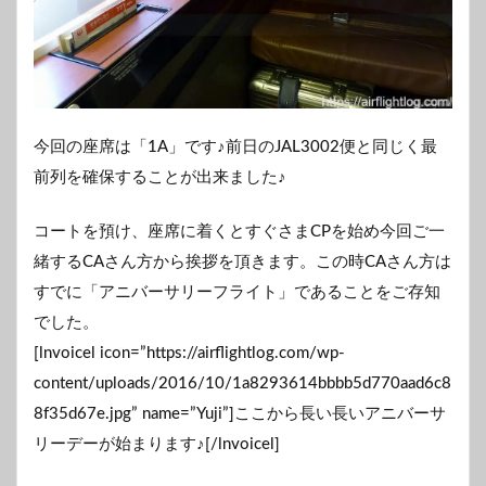
今回の座席は「1A」です♪前日のJAL3002便と同じく最
前列を確保することが出来ました♪
コートを預け、座席に着くとすぐさまCPを始め今回ご一
緒するCAさん方から挨拶を頂きます。この時CAさん方は
すでに「アニバーサリーフライト」であることをご存知
でした。
[lnvoicel icon=”https://airflightlog.com/wp-
content/uploads/2016/10/1a8293614bbbb5d770aad6c8
8f35d67e.jpg” name=”Yuji”]ここから長い長いアニバーサ
リーデーが始まります♪[/lnvoicel]