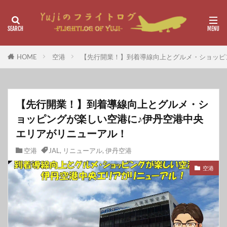
HOME
空港
【先行開業！】到着導線向上とグルメ・ショッピ
【先行開業！】到着導線向上とグルメ・シ
ョッピングが楽しい空港に♪伊丹空港中央
エリアがリニューアル！
空港
JAL
,
リニューアル
,
伊丹空港
空港