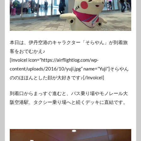
本日は、伊丹空港のキャラクター「そらやん」が到着旅
客をおでむかえ♪
[lnvoicel icon=”https://airflightlog.com/wp-
content/uploads/2016/10/yuji.jpg” name=”Yuji”]そらやん
ののほほんとした顔が大好きです♪[/lnvoicel]
到着口からまっすぐ進むと、バス乗り場やモノレール大
阪空港駅、タクシー乗り場へと続くデッキに直結です。