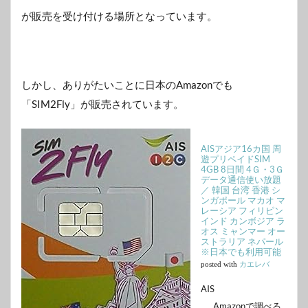
が販売を受け付ける場所となっています。
しかし、ありがたいことに日本のAmazonでも
「SIM2Fly」が販売されています。
AISアジア16カ国 周
遊プリペイドSIM
4GB 8日間 4Ｇ・3Ｇ
データ通信使い放題
／ 韓国 台湾 香港 シ
ンガポール マカオ マ
レーシア フィリピン
インド カンボジア ラ
オス ミャンマー オー
ストラリア ネパール
※日本でも利用可能
posted with
カエレバ
AIS
Amazonで調べる