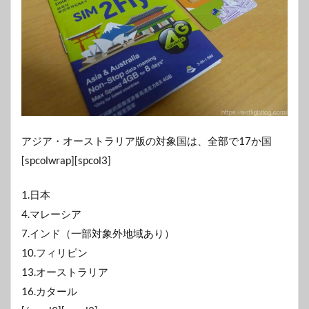
アジア・オーストラリア版の対象国は、全部で17か国
[spcolwrap][spcol3]
1.日本
4.マレーシア
7.インド（一部対象外地域あり）
10.フィリピン
13.オーストラリア
16.カタール