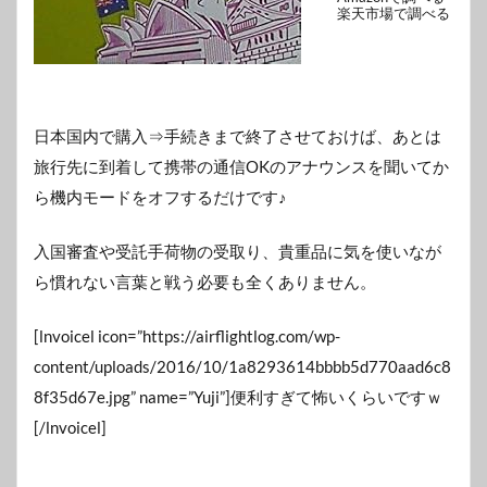
楽天市場で調べる
日本国内で購入⇒手続きまで終了させておけば、あとは
旅行先に到着して携帯の通信OKのアナウンスを聞いてか
ら機内モードをオフするだけです♪
入国審査や受託手荷物の受取り、貴重品に気を使いなが
ら慣れない言葉と戦う必要も全くありません。
[lnvoicel icon=”https://airflightlog.com/wp-
content/uploads/2016/10/1a8293614bbbb5d770aad6c8
8f35d67e.jpg” name=”Yuji”]便利すぎて怖いくらいですｗ
[/lnvoicel]