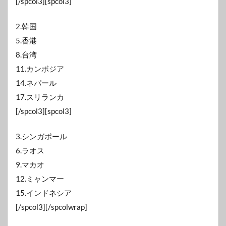
[/spcol3][spcol3]
2.韓国
5.香港
8.台湾
11.カンボジア
14.ネパール
17.スリランカ
[/spcol3][spcol3]
3.シンガポール
6.ラオス
9.マカオ
12.ミャンマー
15.インドネシア
[/spcol3][/spcolwrap]