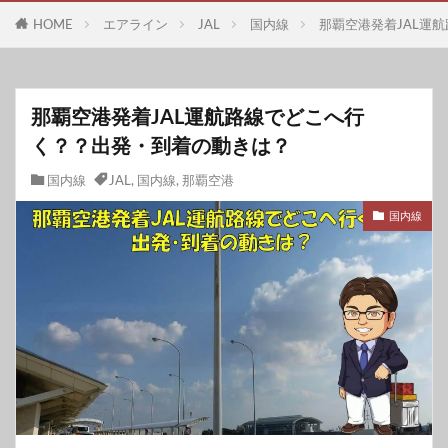
HOME
エアライン
JAL
国内線
那覇空港発着JAL運
那覇空港発着JAL運航路線でどこへ行
く？？出発・到着の動きは？
国内線
JAL
,
国内線
,
那覇空港
国内線