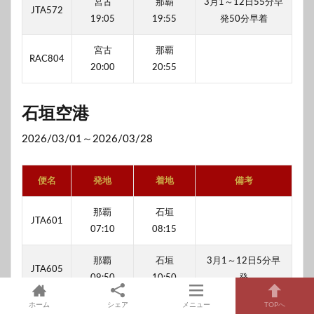
宮古
那覇
3月1～12日55分早
JTA572
19:05
19:55
発50分早着
宮古
那覇
RAC804
20:00
20:55
石垣空港
2026/03/01～2026/03/28
便名
発地
着地
備考
那覇
石垣
JTA601
07:10
08:15
那覇
石垣
3月1～12日5分早
JTA605
09:50
10:50
発
ホーム
シェア
メニュー
TOPへ
那覇
石垣
3月1～12日5分早